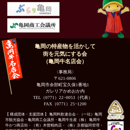
亀岡の特産物を活かして
街を元気にする会
（亀岡牛名店会）
〈事務局〉
〒621-0806
亀岡市余部町宝久保1番地1
ガレリアかめおか内
TEL（0771）22−0053（代表）
FAX（0771）25−1200
【 構成団体・支援団体 】
亀岡料飲連合会・（一社）亀岡
市観光協会・亀岡商工会議所・亀岡牛生産（株）
亀岡牛
牛かつ商店街・（有）木曽精肉店・（株）京都協同管理・