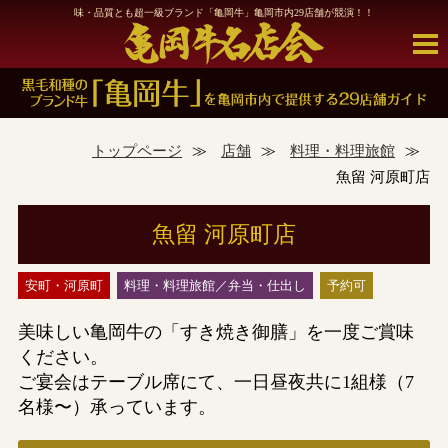
味・品質とも超一級ブランド「亀岡牛」亀岡市内29店舗が
競演！！
トップページ
店舗
料理・料理旅館
魚留 河原町店
魚留 河原町店
安町・河原町
料理・料理旅館
弁当・仕出し
予約可
美味しい亀岡牛の「すき焼き御膳」を一度ご賞味
ください。
ご宴会はテーブル席にて、一日昼夜共に1組様（7
名様〜）承っています。